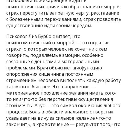
Его коллега В. Жикаренцев видит в
психологических причинах образования геморроя
страх переступить запретную черту, расставание
с болезненными переживаниями, страх позволить
существованию идти своим чередом.
Психолог Лиз Бурбо считает, что
психосоматический геморрой — это скрытые
страхи, о которых человек не хочет ни с кем
говорить, подавляемые эмоции, особенно
связанные с деньгами и материальными
проблемами. Врач объясняет дисфункцию
опорожнения кишечника постоянным
стремлением человека выполнять каждую работу
как можно быстрее. Это напряжение —
материальное проявление желания иметь кого-
то или что-то без перспективы осуществления
этой мечты. Анус — это символ окончания любого
процесса. Боль в области анального отверстия
указывает на вину за сильное желание что-то
закончить, а кровотечение — результат того, что