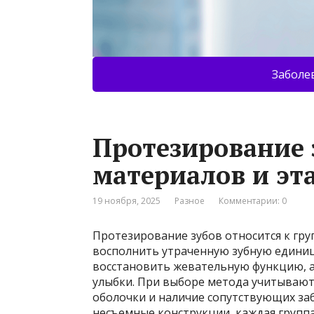
Заболе
Протезирование з
материалов и эт
19 ноября, 2025
Разное
Комментарии: 0
Протезирование зубов относится к гру
восполнить утраченную зубную единицу
восстановить жевательную функцию, а
улыбки. При выборе метода учитываютс
оболочки и наличие сопутствующих заб
несъемные конструкции, каждая групп