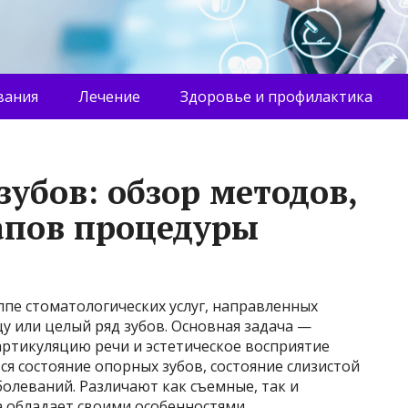
вания
Лечение
Здоровье и профилактика
убов: обзор методов,
апов процедуры
ппе стоматологических услуг, направленных
 или целый ряд зубов. Основная задача —
ртикуляцию речи и эстетическое восприятие
я состояние опорных зубов, состояние слизистой
олеваний. Различают как съемные, так и
а обладает своими особенностями,