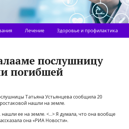
вания
Лечение
Здоровье и профилактика
алааме послушницу
ли погибшей
ослушницы Татьяна Устьянцева сообщила 20
Простаковой нашли на земле.
нашли ее на земле. <…> Я думала, что она вообще
рассказала она «РИА Новости».