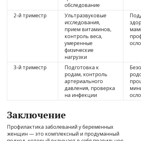
обследование
2-й триместр
Ультразвуковые
Под
исследования,
здо
прием витаминов,
мамы
контроль веса,
про
умеренные
осл
физические
нагрузки
3-й триместр
Подготовка к
Без
родам, контроль
род
артериального
проц
давления, проверка
мин
на инфекции
осл
Заключение
Профилактика заболеваний у беременных
женщин — это комплексный и продуманный
подход, который включает в себя правильное