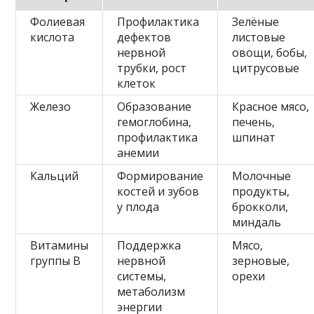
Фолиевая
Профилактика
Зелёные
кислота
дефектов
листовые
нервной
овощи, бобы,
трубки, рост
цитрусовые
клеток
Железо
Образование
Красное мясо,
гемоглобина,
печень,
профилактика
шпинат
анемии
Кальций
Формирование
Молочные
костей и зубов
продукты,
у плода
брокколи,
миндаль
Витамины
Поддержка
Мясо,
группы В
нервной
зерновые,
системы,
орехи
метаболизм
энергии