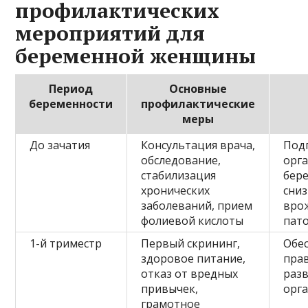
профилактических
мероприятий для
беременной женщины
Период
Основные
беременности
профилактические
меры
До зачатия
Консультация врача,
Под
обследование,
орг
стабилизация
бер
хронических
сниз
заболеваний, прием
вро
фолиевой кислоты
пат
1-й триместр
Первый скрининг,
Обе
здоровое питание,
пра
отказ от вредных
раз
привычек,
орг
грамотное