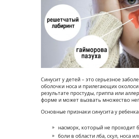
Синусит у детей – это серьезное забо
оболочки носа и прилегающих околоси
результате простуды, гриппа или аллер
форме и может вызвать множество не
Основные признаки синусита у ребенк
насморк, который не проходит б
боли в области лба, скул, носа ил