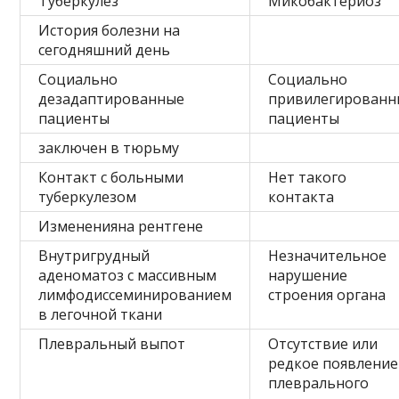
Туберкулез
Микобактериоз
История болезни на
сегодняшний день
Социально
Социально
дезадаптированные
привилегированн
пациенты
пациенты
заключен в тюрьму
Контакт с больными
Нет такого
туберкулезом
контакта
Измененияна рентгене
Внутригрудный
Незначительное
аденоматоз с массивным
нарушение
лимфодиссеминированием
строения органа
в легочной ткани
Плевральный выпот
Отсутствие или
редкое появление
плеврального