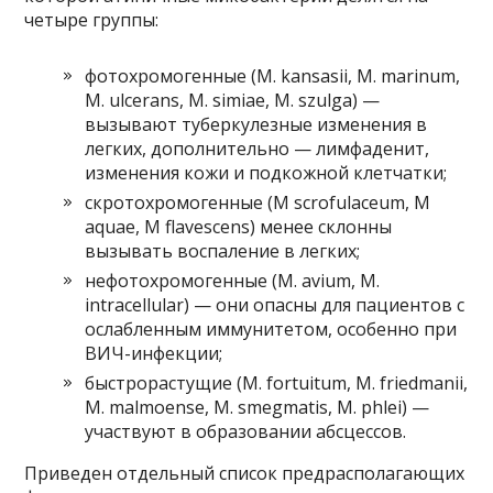
четыре группы:
фотохромогенные (M. kansasii, M. marinum,
M. ulcerans, M. simiae, M. szulga) —
вызывают туберкулезные изменения в
легких, дополнительно — лимфаденит,
изменения кожи и подкожной клетчатки;
скротохромогенные (M scrofulaceum, M
aquae, M flavescens) менее склонны
вызывать воспаление в легких;
нефотохромогенные (M. avium, M.
intracellular) — они опасны для пациентов с
ослабленным иммунитетом, особенно при
ВИЧ-инфекции;
быстрорастущие (M. fortuitum, M. friedmanii,
M. malmoense, M. smegmatis, M. phlei) —
участвуют в образовании абсцессов.
Приведен отдельный список предрасполагающих