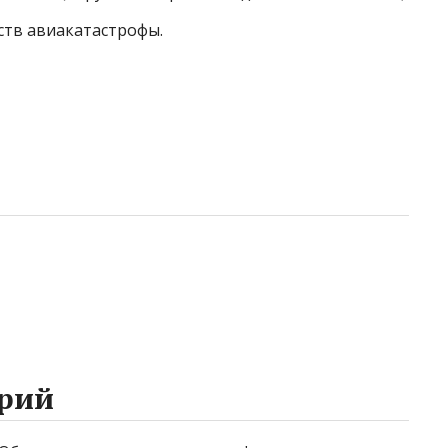
ств авиакатастрофы.
рий