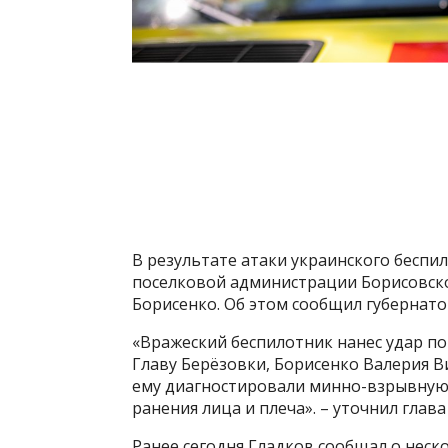
В результате атаки украинского беспи
поселковой администрации Борисовско
Борисенко. Об этом сообщил губернато
«Вражеский беспилотник нанес удар п
Главу Берёзовки, Борисенко Валерия В
ему диагностировали минно-взрывную
ранения лица и плеча». – уточнил глава
Ранее сегодня Гладков сообщал о неск