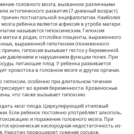
жение головного мозга, вызванное различными
ли эктопического развития (7-дневный возраст).
 причин постнатальной энцефалопатии. Наиболее
мозга ребенка является асфиксия в утробе матери
опатии называется гипоксическим. Гипоксия
а матки в родах, отслойки плаценты, выраженного
енных, выраженной гипотензии (пониженного
 причин, гипоксия вызывает гестоз у беременной.
м давлением и нарушением функции почек. При
осуды, питающие плод. У ребенка развивается
т кровотока в головном мозге и других органах.
ю гипоксии, особенно при длительном течении
грессирует во время беременности. Кровеносные
ены, что также вызывает гипоксию.
едить мозг плода. Циркулирующий этиловый
ни. Если ребенок постоянно употребляет алкоголь,
оксикацию и поражение головного мозга. При
тся хроническая кислородная недостаточность из-
я. Никотин провоцирует сужение сосудов