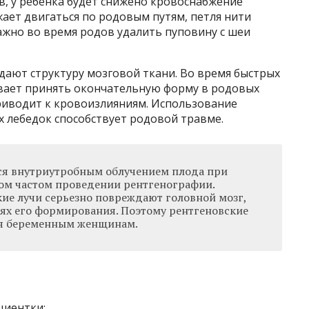
в, у ребенка будет снижено кровоснабжение
жает двигаться по родовым путям, петля нити
ажно во время родов удалить пуповину с шеи
ают структуру мозговой ткани. Во время быстрых
евает принять окончательную форму в родовых
приводит к кровоизлияниям. Использование
 лебедок способствует родовой травме.
ся внутриутробным облучением плода при
ом частом проведении рентгенографии.
кие лучи серьезно повреждают головной мозг,
иях его формирования. Поэтому рентгеновские
я беременным женщинам.
циентки;