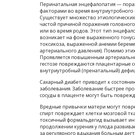
Перинатальная энцефалопатия — пора
факторами во время внутриутробного и
Существует множество этиологических
частой причиной поражения головного 
или во время родов. Этот тип энцефал
возникает на фоне выраженного тонус
токсикоза, выраженной анемии берем
артериального давления). Помимо этих
Проявляется повышенным артериальны
гестозе повреждаются плацентарные с
внутриутробный (пренатальный) дефици
Сахарный диабет приводит к состояни
заболевания. Заболевание быстрее про
сосуды в плаценте могут быть поврежд
Вредные привычки матери могут повр
спирт повреждает клетки мозговой тка
токсичный формальдегид вызывает инт
продолжении курения у плода развивае
за регулярного вдыхания больным дегт