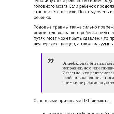
пуповину с шеи ребенка во время родо
головного мозга. Если ребенок продол
становится еще туже. Поэтому очень в
ребенка.
Родовые травмы также сильно поврежд
родов головка вашего ребенка не усп
путях. Мозг может быть сдавлен, что 
акушерских щипцов, а также вакуумных
Энцефалопатия вызывает
неправильном или слишк
Известно, что рентгеновс
особенно на ранних стад
снимки не рекомендуютс
Основными причинами ПКП являются:
пороки сердца у беременной па