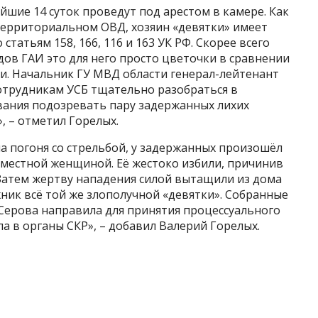
йшие 14 суток проведут под арестом в камере. Как
территориальном ОВД, хозяин «девятки» имеет
статьям 158, 166, 116 и 163 УК РФ. Скорее всего
ов ГАИ это для него просто цветочки в сравнении
. Начальник ГУ МВД области генерал-лейтенант
отрудникам УСБ тщательно разобраться в
ования подозревать пару задержанных лихих
, – отметил Горелых.
ла погоня со стрельбой, у задержанных произошёл
 местной женщиной. Её жестоко избили, причинив
атем жертву нападения силой вытащили из дома
жник всё той же злополучной «девятки». Собранные
Серова направила для принятия процессуального
а в органы СКР», – добавил Валерий Горелых.