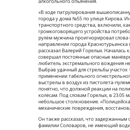
алкогольного опьянения.
«В ходе патрулирования вышеописанну
города у дома №55 по улице Кирова. 
транспортного средства, включили, ка
громкоговорящего устройства потребо
рулём мужчина проигнорировал слова 
направлении города Краснотурьинска п
рассказал Валерий Горелых. Началась 
совершал постоянные опасные манёвры,
любитель экстремального вождения не 
Выбрав удачный для стрельбы участок 
применении табельного огнестрельног
выстрелы в воздух из пистолета-пулем
понятно, что должной реакции на пол
колёсам. Под словам Горелых, в 23.05
небольшое столкновение. «Полицейска
механические повреждения, восстанов
Он также рассказал, что задержанным 
фамилии Соловаров, не имеющий водит