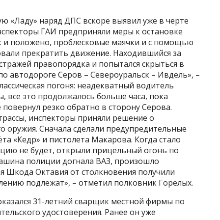
ю «Ладу» наряд ДПС вскоре выявил уже в черте
Инспекторы ГАИ предприняли меры к остановке
к и положено, проблесковые маячки и с помощью
вали прекратить движение. Находившийся за
стражей правопорядка и попытался скрыться в
о автодороге Серов – Североуральск – Ивдель», –
классическая погоня: неадекватный водитель
 все это продолжалось больше часа, пока
повернул резко обратно в сторону Серова.
трассы, инспекторы приняли решение о
о оружия. Сначала сделали предупредительные
ёта «Кедр» и пистолета Макарова. Когда стало
ицию не будет, открыли прицельный огонь по
 машина полиции догнала ВАЗ, произошло
я Шкода Октавия от столкновения получили
лению подлежат», – отметил полковник Горелых.
оказался 31-летний сварщик местной фирмы по
ельского удостоверения. Ранее он уже