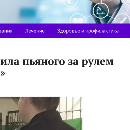
вания
Лечение
Здоровье и профилактика
ила пьяного за рулем
»