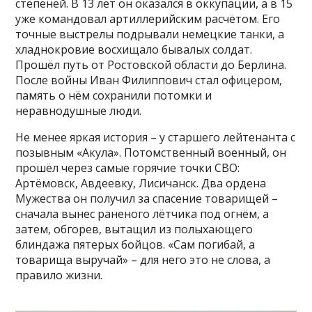
степеней. В 13 лет он оказался в оккупации, а в 15
уже командовал артиллерийским расчётом. Его
точные выстрелы подрывали немецкие танки, а
хладнокровие восхищало бывалых солдат.
Прошёл путь от Ростовской области до Берлина.
После войны Иван Филиппович стал офицером,
память о нём сохранили потомки и
неравнодушные люди.
Не менее яркая история – у старшего лейтенанта с
позывным «Акула». Потомственный военный, он
прошёл через самые горячие точки СВО:
Артёмовск, Авдеевку, Лисичанск. Два ордена
Мужества он получил за спасение товарищей –
сначала вынес раненого лётчика под огнём, а
затем, обгорев, вытащил из полыхающего
блиндажа пятерых бойцов. «Сам погибай, а
товарища выручай» – для него это не слова, а
правило жизни.