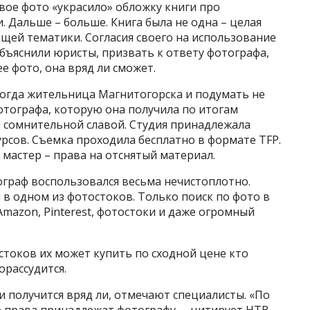
овое фото «украсило» обложку книги про
 Дальше – больше. Книга была не одна – целая
щей тематики. Согласия своего на использование
 объяснили юристы, призвать к ответу фотографа,
е фото, она вряд ли сможет.
 тогда жительница Магнитогорска и подумать не
фотографа, которую она получила по итогам
ь сомнительной славой. Студия принадлежала
рсов. Съемка проходила бесплатно в формате TFP.
 мастер – права на отснятый материал.
ограф воспользовался весьма нечистоплотно.
 в одном из фотостоков. Только поиск по фото в
mazon, Pinterest, фотостоки и даже огромный
стоков их может купить по сходной цене кто
орассудится.
 получится вряд ли, отмечают специалисты. «По
 права принадлежат фотографу, – цитирует НТВ