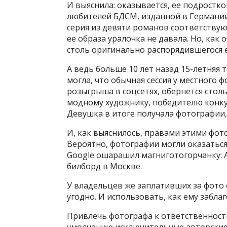
И выяснила: оказывается, ее подростк
любителей БДСМ, изданной в Германии.
серия из девяти романов соответствую
ее образа уралочка не давала. Но, как
столь оригинально распорядившегося е
А ведь больше 10 лет назад 15-летняя
могла, что обычная сессия у местного 
розыгрыша в соцсетях, обернется стол
модному художнику, победителю конку
Девушка в итоге получала фотографии,
И, как выяснилось, правами этими фот
Вероятно, фотографии могли оказаться
Google ошарашил магниготогорчанку: A
билборд в Москве.
У владельцев же заплативших за фото 
угодно. И использовать, как ему заблаг
Привлечь фотографа к ответственности
умолчанию исключительные авторские