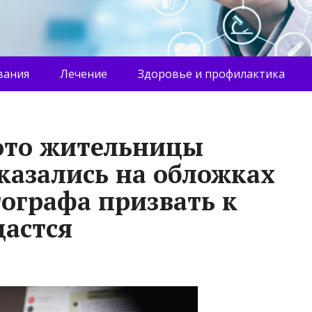
вания
Лечение
Здоровье и профилактика
ото жительницы
казались на обложках
ографа призвать к
дастся