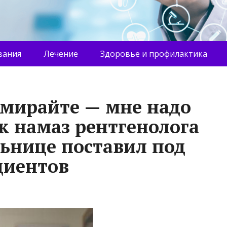
вания
Лечение
Здоровье и профилактика
умирайте — мне надо
к намаз рентгенолога
льнице поставил под
циентов