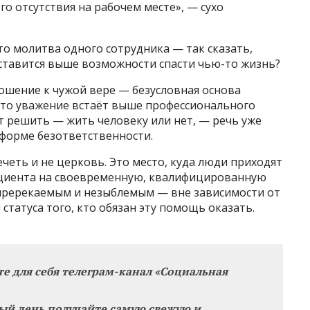
о отсутствия на рабочем месте», — сухо
о молитва одного сотрудника — так сказать,
ставится выше возможности спасти чью-то жизнь?
ошение к чужой вере — безусловная основа
это уважение встаёт выше профессионального
ет решить — жить человеку или нет, — речь уже
 форме безответственности.
четь и не церковь. Это место, куда люди приходят
циента на своевременную, квалифицированную
ререкаемым и незыблемым — вне зависимости от
статуса того, кто обязан эту помощь оказать.
те для себя телеграм-канал «Социальная
ый день получайте самую свежую и