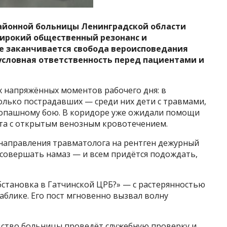
айонной больницы Ленинградской области
ирокий общественный резонанс и
е заканчивается свобода вероисповедания
условная ответственность перед пациентами и
х напряжённых моментов рабочего дня: в
олько пострадавших — среди них дети с травмами,
копашному бою. В коридоре уже ожидали помощи
нта с открытым венозным кровотечением.
 направления травматолога на рентген дежурный
т совершать намаз — и всем придётся подождать,
обстановка в Гатчинской ЦРБ?» — с растерянностью
аблике. Его пост мгновенно вызвал волну
дство больницы проведёт служебную проверку и