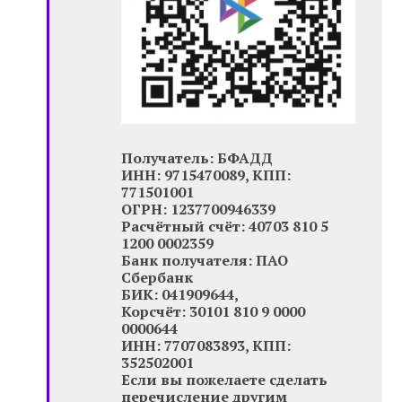
Получатель: БФАДД
ИНН: 9715470089, КПП:
771501001
ОГРН: 1237700946339
Расчётный счёт: 40703 810 5
1200 0002359
Банк получателя: ПАО
Сбербанк
БИК: 041909644,
Корсчёт: 30101 810 9 0000
0000644
ИНН: 7707083893, КПП:
352502001
Если вы пожелаете сделать
перечисление другим