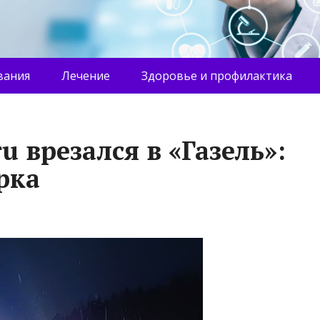
вания
Лечение
Здоровье и профилактика
u врезался в «Газель»:
рка