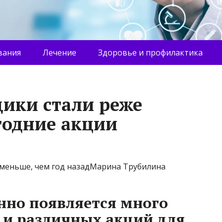
вания
Лечение
Здоровье и профилактика
ики стали реже
годние акции
 меньше, чем год назадМарина Трубилина
нно появляется много
 и различных акций для