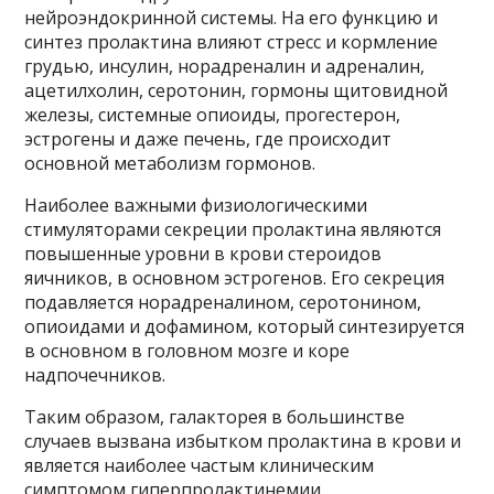
нейроэндокринной системы. На его функцию и
синтез пролактина влияют стресс и кормление
грудью, инсулин, норадреналин и адреналин,
ацетилхолин, серотонин, гормоны щитовидной
железы, системные опиоиды, прогестерон,
эстрогены и даже печень, где происходит
основной метаболизм гормонов.
Наиболее важными физиологическими
стимуляторами секреции пролактина являются
повышенные уровни в крови стероидов
яичников, в основном эстрогенов. Его секреция
подавляется норадреналином, серотонином,
опиоидами и дофамином, который синтезируется
в основном в головном мозге и коре
надпочечников.
Таким образом, галакторея в большинстве
случаев вызвана избытком пролактина в крови и
является наиболее частым клиническим
симптомом гиперпролактинемии.