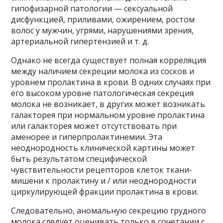
гипофизарной патологии — сексуальной
дисфункцией, приливами, ожирением, ростом
волос у мужчин, угрями, нарушениями зрения,
артериальной гипертензией и т. д.
Однако не всегда существует полная корреляция
между наличием секреции молока из сосков и
уровнем пролактина в крови. В одних случаях при
его высоком уровне патологическая секреция
молока не возникает, в других может возникать
галакторея при нормальном уровне пролактина
или галакторея может отсутствовать при
аменорее и гиперпролактинемии. Эта
неоднородность клинической картины может
быть результатом специфической
чувствительности рецепторов клеток ткани-
мишени к пролактину и / или неоднородности
циркулирующей фракции пролактина в крови.
Следовательно, аномальную секрецию грудного
молока следует оценивать только в сочетании с