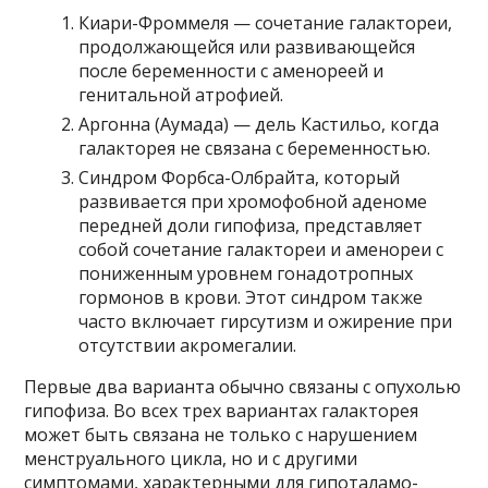
Киари-Фроммеля — сочетание галактореи,
продолжающейся или развивающейся
после беременности с аменореей и
генитальной атрофией.
Аргонна (Аумада) — дель Кастильо, когда
галакторея не связана с беременностью.
Синдром Форбса-Олбрайта, который
развивается при хромофобной аденоме
передней доли гипофиза, представляет
собой сочетание галактореи и аменореи с
пониженным уровнем гонадотропных
гормонов в крови. Этот синдром также
часто включает гирсутизм и ожирение при
отсутствии акромегалии.
Первые два варианта обычно связаны с опухолью
гипофиза. Во всех трех вариантах галакторея
может быть связана не только с нарушением
менструального цикла, но и с другими
симптомами, характерными для гипоталамо-