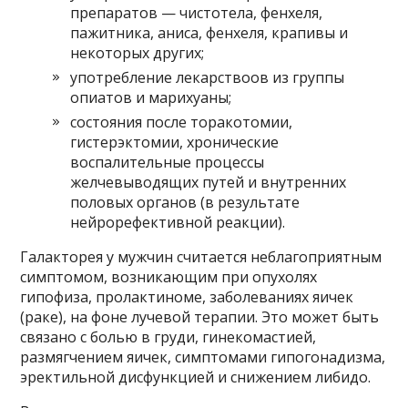
препаратов — чистотела, фенхеля,
пажитника, аниса, фенхеля, крапивы и
некоторых других;
употребление лекарствоов из группы
опиатов и марихуаны;
состояния после торакотомии,
гистерэктомии, хронические
воспалительные процессы
желчевыводящих путей и внутренних
половых органов (в результате
нейрорефективной реакции).
Галакторея у мужчин считается неблагоприятным
симптомом, возникающим при опухолях
гипофиза, пролактиноме, заболеваниях яичек
(раке), на фоне лучевой терапии. Это может быть
связано с болью в груди, гинекомастией,
размягчением яичек, симптомами гипогонадизма,
эректильной дисфункцией и снижением либидо.