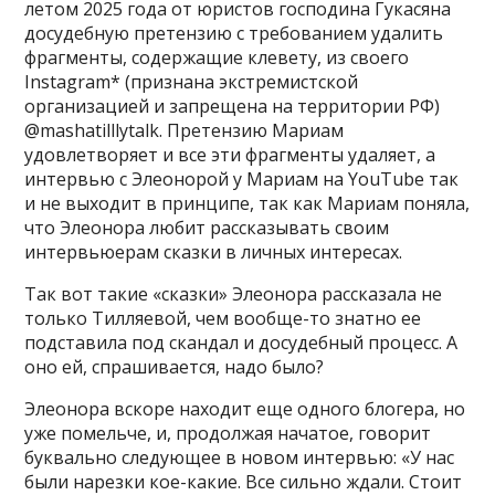
летом 2025 года от юристов господина Гукасяна
досудебную претензию с требованием удалить
фрагменты, содержащие клевету, из своего
Instagram* (признана экстремистской
организацией и запрещена на территории РФ)
@mashatilllytalk. Претензию Мариам
удовлетворяет и все эти фрагменты удаляет, а
интервью с Элеонорой у Мариам на YouTube так
и не выходит в принципе, так как Мариам поняла,
что Элеонора любит рассказывать своим
интервьюерам сказки в личных интересах.
Так вот такие «сказки» Элеонора рассказала не
только Тилляевой, чем вообще-то знатно ее
подставила под скандал и досудебный процесс. А
оно ей, спрашивается, надо было?
Элеонора вскоре находит еще одного блогера, но
уже помельче, и, продолжая начатое, говорит
буквально следующее в новом интервью: «У нас
были нарезки кое-какие. Все сильно ждали. Стоит