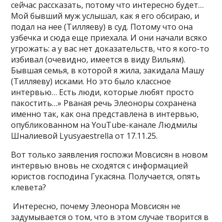
сейчас рассказать, потому что интересно будет…
Мой бывший муж услышал, как я его обсираю, и
подал на нее (Тилляеву) в суд. Потому что она
узбечка и сюда еще приехала. И они начали всяко
угрожать: а у вас нет доказательств, что я кого-то
избивал (очевидно, имеется в виду Вильям).
Бывшая семья, в которой я жила, закидала Машу
(Тилляеву) исками. Но это было классное
интервью… Есть люди, которые любят просто
пакостить…» Рваная речь Элеоноры сохранена
именно так, как она представлена в интервью,
опубликованном на YouTube-канале Людмилы
Шналиевой Lyusyaestrella от 17.11.25.
Вот только заявления госпожи Мовсисян в новом
интервью вновь не сходятся с информацией
юристов господина Гукасяна. Получается, опять
клевета?
Интересно, почему Элеонора Мовсисян не
задумывается о том, что в этом случае творится в