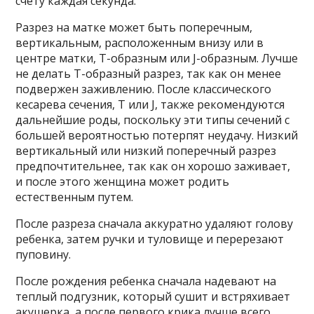
счету каждая секунда.
Разрез на матке может быть поперечным,
вертикальным, расположенным внизу или в
центре матки, Т-образным или J-образным. Лучше
не делать Т-образный разрез, так как он менее
подвержен заживлению. После классического
кесарева сечения, T или J, также рекомендуются
дальнейшие роды, поскольку эти типы сечений с
большей вероятностью потерпят неудачу. Низкий
вертикальный или низкий поперечный разрез
предпочтительнее, так как он хорошо заживает,
и после этого женщина может родить
естественным путем.
После разреза сначала аккуратно удаляют голову
ребенка, затем ручки и туловище и перерезают
пуповину.
После рождения ребенка сначала надевают на
теплый подгузник, который сушит и встряхивает
акушерка, а после первого крика лучше всего