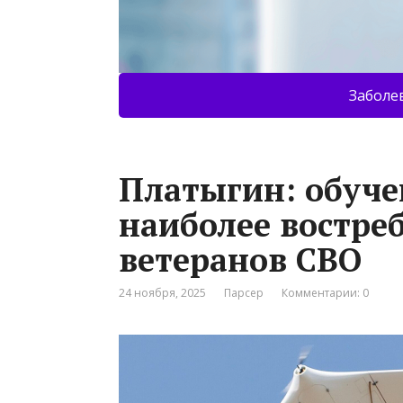
Заболе
Платыгин: обуче
наиболее востре
ветеранов СВО
24 ноября, 2025
Парсер
Комментарии: 0