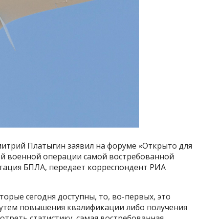
митрий Платыгин заявил на форуме «Открыто для
ной военной операции самой востребованной
атация БПЛА, передает корреспондент РИА
торые сегодня доступны, то, во-первых, это
путем повышения квалификации либо получения
смотреть статистику, самая востребованная