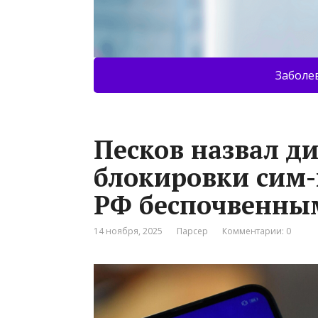
Заболе
Песков назвал ди
блокировки сим-
РФ беспочвенны
14 ноября, 2025
Парсер
Комментарии: 0