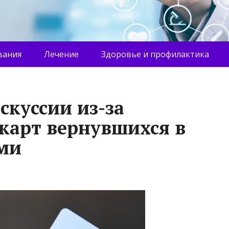
вания
Лечение
Здоровье и профилактика
скуссии из-за
карт вернувшихся в
ми