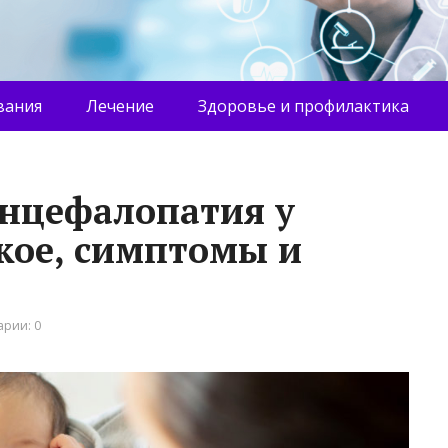
вания
Лечение
Здоровье и профилактика
энцефалопатия у
акое, симптомы и
рии: 0