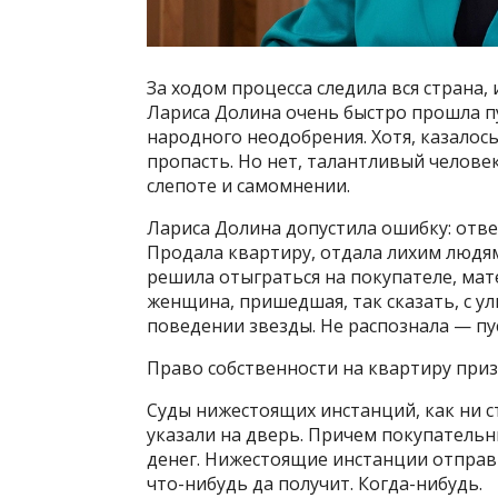
За ходом процесса следила вся страна, и
Лариса Долина очень быстро прошла пу
народного неодобрения. Хотя, казалось
пропасть. Но нет, талантливый человек 
слепоте и самомнении.
Лариса Долина допустила ошибку: отв
Продала квартиру, отдала лихим людям 
решила отыграться на покупателе, мат
женщина, пришедшая, так сказать, с у
поведении звезды. Не распознала — пус
Право собственности на квартиру при
Суды нижестоящих инстанций, как ни 
указали на дверь. Причем покупательни
денег. Нижестоящие инстанции отправи
что-нибудь да получит. Когда-нибудь.