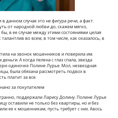
 в данном случае это не фигура речи, а факт.
ть от народной любви до, скажем мягко,
 бы, в ее случае между этими состояниями целая
талантлив во всем, в том числе, как оказалось, в
етила на звонок мошенников и поверила им.
деньги. А когда пелена с глаз спала, звезда
ери-одиночке Полине Лурье. Мол, незвездная
лицы, была обязана рассмотреть подвох в
ть платит за все.
знано за покупателем
странно, поддержали Ларису Долину. Полине Лурье
цу оставили не только без квартиры, но и без
ли ее к мошенникам, пусть требует с них. Авось