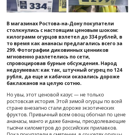
В магазинах Ростова-на-Дону покупатели
столкнулись с настоящим ценовым шоком:
килограмм огурцов взлетел до 334 рублей, в
то время как ананасы предлагались всего за
299. Фотографии диковинных ценников
мгновенно разлетелись по сети,
спровоцировав бурные обсуждения. Народ
недоумевал: как так, штучный огурец по 124
рубля, да еще и кабачки оказались дороже
баклажанов на целую сотню.
Но увы, этот ценовой казус — не только
ростовская история. Этой зимой огурцы по всей
стране внезапно стали дороже экзотических
фруктов. Привычный всем овощ обогнал по цене
ананасы, манго и даже бананы, преодолевающие
тысячи километров до российских прилавков.
Пока покупатели в смятении, в соцсетях огурцы