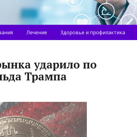
вания
Лечение
Здоровье и профилактика
ынка ударило по
льда Трампа