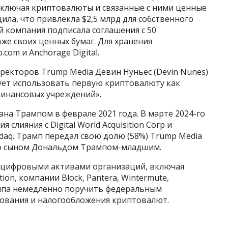
ключая криптовалюты и связанные с ними ценные
ила, что привлекла $2,5 млрд для собственного
й компания подписала соглашения с 50
е своих ценных бумаг. Для хранения
оm и Anchorage Digital.
ректоров Trump Media Девин Нуньес (Devin Nunes)
ует использовать первую криптовалюту как
финансовых учреждений».
а Трампом в феврале 2021 года. В марте 2024-го
слияния с Digital World Acquisition Corp и
aq. Трамп передал свою долю (58%) Trump Media
го сыном Дональдом Трампом-младшим.
с цифровыми активами организаций, включая
iation, компании Block, Pantera, Wintermute,
рампа немедленно поручить федеральным
ования и налогообложения криптовалют.