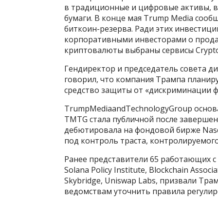
в традиционные и цифровые активы, в
бумаги. В конце мая Trump Media сообщ
биткоин-резерва. Ради этих инвестици
корпоративными инвесторами о продаж
криптовалюты выбраны сервисы Cryptо.с
Гендиректор и председатель совета ди
говорил, что компания Трампа планир
средство защиты от «дискриминации 
TrumpMediaandTechnologyGroup основан
TMTG стала публичной после завершения 
дебютировала на фондовой бирже Nasd
под контроль траста, контролируемо
Ранее представители 65 работающих 
Solana Policy Institute, Blockchain Assoc
Skybridge, Uniswap Labs, призвали Т
ведомствам уточнить правила регулир