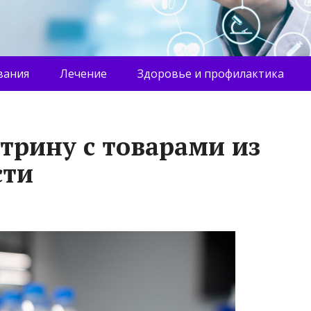
вания
Лечение
Здоровье и профилактика
трину с товарами из
сти