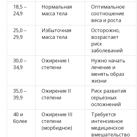
18,5 –
Нормальная
Оптимальное
24,9
масса тела
соотношение
веса и роста
25,0 –
Избыточная
Осторожно,
29,9
масса тела
возрастает
риск
заболеваний
30,0 –
Ожирение I
Нужно начать
34,9
степени
лечение и
менять образ
жизни
35,0 –
Ожирение II
Риск развития
39,9
степени
серьёзных
осложнений
40 и
Ожирение III
Требуется
более
степени
интенсивное
(морбидное)
медицинское
вмешательство