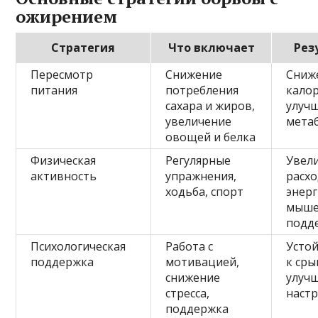
ожирением
Стратегия
Что включает
Рез
Пересмотр
Снижение
Сниж
питания
потребления
калор
сахара и жиров,
улуч
увеличение
мета
овощей и белка
Физическая
Регулярные
Увел
активность
упражнения,
расх
ходьба, спорт
энерг
мыше
подд
Психологическая
Работа с
Усто
поддержка
мотивацией,
к сры
снижение
улуч
стресса,
наст
поддержка