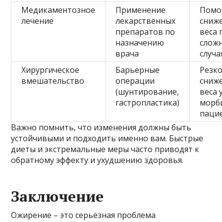
Медикаментозное
Применение
Помо
лечение
лекарственных
сниж
препаратов по
веса 
назначению
слож
врача
случа
Хирургическое
Барьерные
Резк
вмешательство
операции
сниж
(шунтирование,
веса 
гастропластика)
морб
паци
Важно помнить, что изменения должны быть
устойчивыми и подходить именно вам. Быстрые
диеты и экстремальные меры часто приводят к
обратному эффекту и ухудшению здоровья.
Заключение
Ожирение – это серьёзная проблема