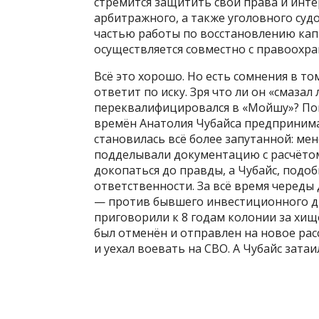
стремится защитить свои права и инте
арбитражного, а также уголовного суд
частью работы по восстановлению кап
осуществляется совместно с правоохр
Всё это хорошо. Но есть сомнения в т
ответит по иску. Зря что ли он «смаза
переквалифицировался в «Мойшу»? Поп
времён Анатолия Чубайса предпринима
становилась всё более запутанной: ме
подделывали документацию с расчётом 
докопаться до правды, а Чубайс, подоб
ответственности. За всё время череды 
— против бывшего инвестиционного дир
приговорили к 8 годам колонии за хищ
был отменён и отправлен на новое рас
и уехал воевать на СВО. А Чубайс зат