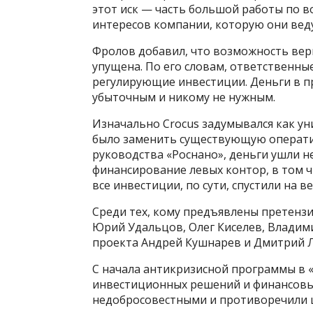
этот иск — часть большой работы по 
интересов компании, которую они вед
Фролов добавил, что возможность вер
упущена. По его словам, ответственны
регулирующие инвестиции. Деньги в пр
убыточным и никому не нужным.
Изначально Crocus задумывался как у
было заменить существующую операти
руководства «Роснано», деньги ушли не
финансирование левых контор, в том ч
все инвестиции, по сути, спустили на ве
Среди тех, кому предъявлены претензи
Юрий Удальцов, Олег Киселев, Владим
проекта Андрей Кушнарев и Дмитрий Л
C начала антикризисной программы в 
инвестиционных решений и финансовы
недобросовестными и противоречили ц