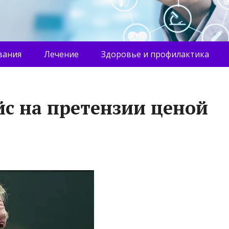
вания
Лечение
Здоровье и профилактика
йс на претензии ценой