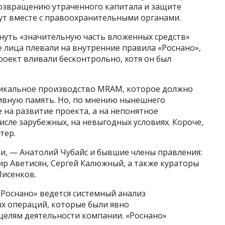
возвращению утраченного капитала и защите
ут вместе с правоохранительными органами.
нуть «значительную часть вложенных средств»
е лица плевали на внутренние правила «Роснано»,
оект вливали бесконтрольно, хотя он был
никальное производство MRAM, которое должно
вную память. Но, по мнению нынешнего
 на развитие проекта, а на непонятное
исле зарубежных, на невыгодных условиях. Короче,
тер.
и, — Анатолий Чубайс и бывшие члены правления:
ир Аветисян, Сергей Калюжный, а также кураторы
исенков.
«Роснано» ведется системный анализ
х операций, которые были явно
елям деятельности компании. «Роснано»