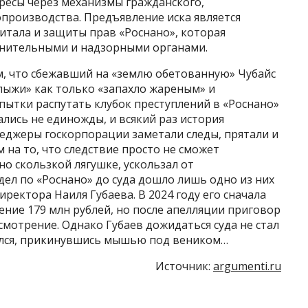
ресы через механизмы гражданского,
опроизводства. Предъявление иска является
итала и защиты прав «Роснано», которая
анительными и надзорными органами.
ом, что сбежавший на «землю обетованную» Чубайс
л лыжи» как только «запахло жареным» и
ытки распутать клубок преступлений в «Роснано»
лись не единожды, и всякий раз история
неджеры госкорпорации заметали следы, прятали и
на то, что следствие просто не сможет
но скользкой лягушке, ускользал от
дел по «Роснано» до суда дошло лишь одно из них
ектора Наиля Губаева. В 2024 году его сначала
ение 179 млн рублей, но после апелляции приговор
смотрение. Однако Губаев дожидаться суда не стал
аился, прикинувшись мышью под веником…
Источник:
argumenti.ru