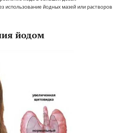
ез использование йодных мазей или растворов
ния йодом