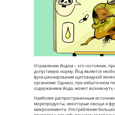
Отравление йодом – это состояние, п
допустимую норму. Йод является необ
функционирования щитовидной железы
организме. Однако, при избыточном п
содержанием йода, может возникнуть 
Наиболее распространенным источнико
морепродукты, некоторые овощи и фру
микроэлемента. Употребление большог
привести к его избыточному содержан