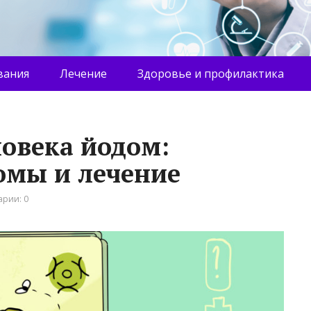
вания
Лечение
Здоровье и профилактика
ловека йодом:
омы и лечение
рии: 0