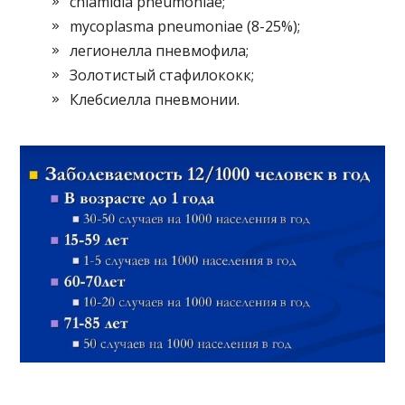
chlamidia pneumoniae;
mycoplasma pneumoniae (8-25%);
легионелла пневмофила;
Золотистый стафилококк;
Клебсиелла пневмонии.