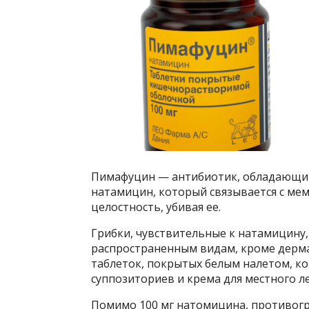
Пимафуцин — антибиотик, обладающий
натамицин, который связывается с ме
целостность, убивая ее.
Грибки, чувствительные к натамицину, 
распространенным видам, кроме дерма
таблеток, покрытых белым налетом, ко
суппозиториев и крема для местного л
Помимо 100 мг натомицина, противог