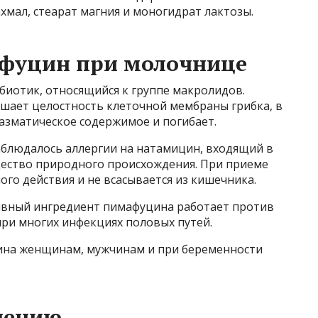
хмал, стеарат магния и моногидрат лактозы.
афуцин при молочнице
иотик, относящийся к группе макролидов.
шает целостность клеточной мембраны грибка, в
лазматическое содержимое и погибает.
аблюдалось аллергии на натамицин, входящий в
щество природного происхождения. При приеме
ого действия и не всасывается из кишечника.
вный ингредиент пимафуцина работает против
при многих инфекциях половых путей.
на женщинам, мужчинам и при беременности
нению