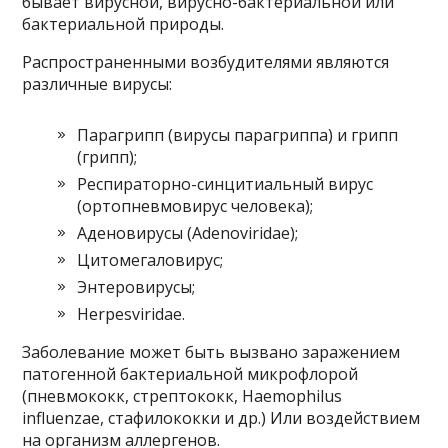
бывает вирусной, вирусно-бактериальной или
бактериальной природы.
Распространенными возбудителями являются
различные вирусы:
Парагрипп (вирусы парагриппа) и грипп
(грипп);
Респираторно-синцитиальный вирус
(ортопневмовирус человека);
Аденовирусы (Adenoviridae);
Цитомегаловирус;
Энтеровирусы;
Herpesviridae.
Заболевание может быть вызвано заражением
патогенной бактериальной микрофлорой
(пневмококк, стрептококк, Haemophilus
influenzae, стафилококки и др.) Или воздействием
на организм аллергенов.