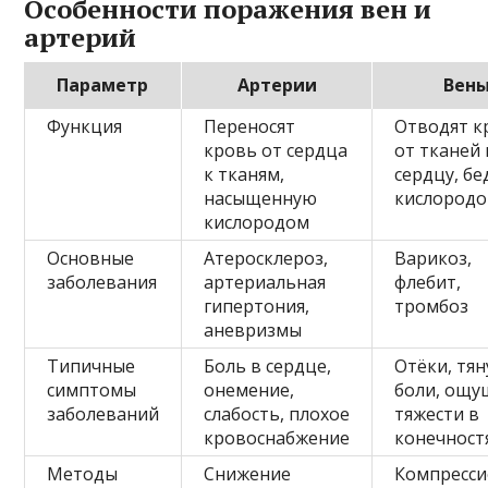
Особенности поражения вен и
артерий
Параметр
Артерии
Вен
Функция
Переносят
Отводят к
кровь от сердца
от тканей 
к тканям,
сердцу, б
насыщенную
кислород
кислородом
Основные
Атеросклероз,
Варикоз,
заболевания
артериальная
флебит,
гипертония,
тромбоз
аневризмы
Типичные
Боль в сердце,
Отёки, тя
симптомы
онемение,
боли, ощу
заболеваний
слабость, плохое
тяжести в
кровоснабжение
конечност
Методы
Снижение
Компресси