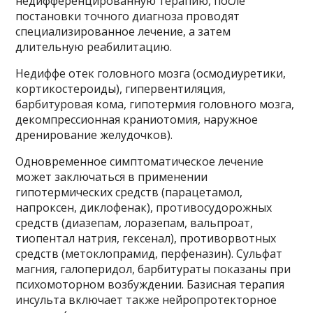
недифференцированную терапию, после
постановки точного диагноза проводят
специализированное лечение, а затем
длительную реабилитацию.
Недиффе отек головного мозга (осмодиуретики,
кортикостероиды), гипервентиляция,
барбитуровая кома, гипотермия головного мозга,
декомпрессионная краниотомия, наружное
дренирование желудочков).
Одновременное симптоматическое лечение
может заключаться в применении
гипотермических средств (парацетамол,
напроксен, диклофенак), противосудорожных
средств (диазепам, лоразепам, вальпроат,
тиопентал натрия, гексенал), противорвотных
средств (метоклопрамид, перфеназин). Сульфат
магния, галоперидол, барбитураты показаны при
психомоторном возбуждении. Базисная терапия
инсульта включает также нейропротекторное