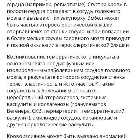
сердца (например, ревматизме). Сгустки крови в
полости сердца попадают в сосуды головного
мозга и вызывают их закупорку. Эмбол может
быть частью атеросклеротической бляшки,
оторвавшейся от стенки сосуда, и при попадании
в более мелкие сосуды головного мозга приводит
к полной окклюзии атеросклеротической бляшки.
Возникновение геморрагического инсульта в
основном связано с диффузным или
изолированным заболеванием сосудов головного
мозга, в результате которого сосудистая стенка
теряет эластичность и истончается. К таким
сосудистым заболеваниям относятся:
церебральный атеросклероз, системные
васкулиты и коллагенозы (гранулематоз
Вегенера, СКВ, периартериит, геморрагический
васкулит), амилоидоз сосудов, кокаиновые и
другие наркологические васкулиты.
Кровоизлияние может быть вызвано аномалией