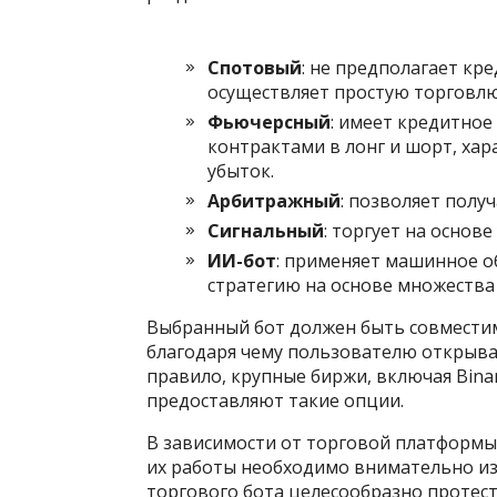
Спотовый
: не предполагает кр
осуществляет простую торговлю
Фьючерсный
: имеет кредитное
контрактами в лонг и шорт, ха
убыток.
Арбитражный
: позволяет полу
Сигнальный
: торгует на основ
ИИ-бот
: применяет машинное о
стратегию на основе множества
Выбранный бот должен быть совместим
благодаря чему пользователю открыва
правило, крупные биржи, включая Binance
предоставляют такие опции.
В зависимости от торговой платформы 
их работы необходимо внимательно из
торгового бота целесообразно протес