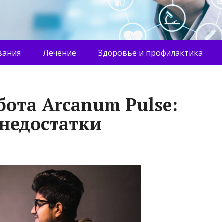
вания
Лечение
Здоровье и профилактика
бота Arcanum Pulse:
недостатки