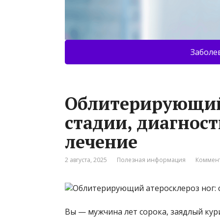
Заболе
Облитерирующий 
стадии, диагнос
лечение
2 августа, 2025
Полезная информация
Коммент
Вы — мужчина лет сорока, заядлый ку