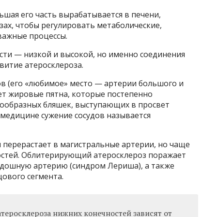
ьшая его часть вырабатывается в печени,
зах, чтобы регулировать метаболические,
важные процессы.
сти — низкой и высокой, но именно соединения
витие атеросклероза.
ов (его «любимое» место — артерии большого и
ует жировые пятна, которые постепенно
ообразных бляшек, выступающих в просвет
 медицине сужение сосудов называется
и перерастает в магистральные артерии, но чаще
остей. Облитерирующий атеросклероз поражает
здошную артерию (синдром Лериша), а также
ового сегмента.
теросклероза нижних конечностей зависят от