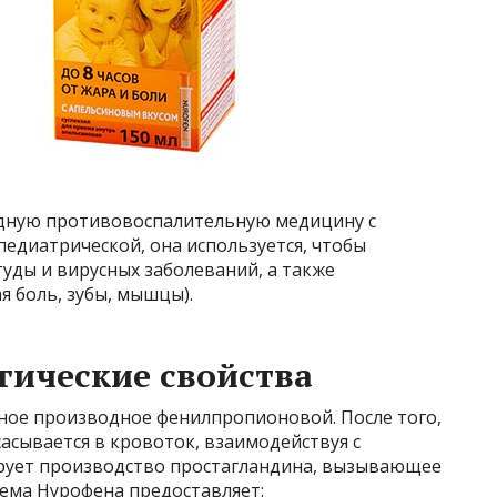
идную противовоспалительную медицину с
едиатрической, она используется, чтобы
уды и вирусных заболеваний, а также
я боль, зубы, мышцы).
гические свойства
ное производное фенилпропионовой. После того,
сасывается в кровоток, взаимодействуя с
рует производство простагландина, вызывающее
ема Нурофена предоставляет: