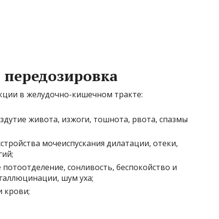
 передозировка
кции в желудочно-кишечном тракте:
дутие живота, изжоги, тошнота, рвота, спазмы
сстройства мочеиспускания дилатации, отеки,
гий;
потоотделение, сонливость, беспокойство и
галлюцинации, шум уха;
и крови;