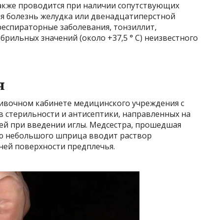
также проводится при наличии сопутствующих
ая болезнь желудка или двенадцатиперстной
респираторные заболевания, тонзиллит,
рильных значений (около +37,5 ° С) неизвестного
я
ивочном кабинете медицинского учреждения с
стерильности и антисептики, направленных на
й при введении иглы. Медсестра, прошедшая
ю небольшого шприца вводит раствор
ней поверхности предплечья.