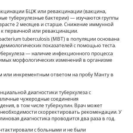
вакцинации БЦЖ или ревакцинации (вакцина,
ые туберкулезные бактерии) — изучаются группы
зрасте 2 месяцев и старше. Снижение иммунной
 к первичной или ревакцинации.
cterium tuberculosis (MBT) в популяции основана
демиологических показателей с помощью теста.
уберкулеза — наличие инфекционного процесса
тимых морфологических изменений в организме
им или инкрементным ответом на пробу Манту в
нциальной диагностики туберкулеза с
азличные чужеродные соединения
ения, в том числе туберкулин. Врач может
 необходимости скорректировать рекомендации. У
линовая диагностика проводится два раза в год.
нтактировали с больными и не были