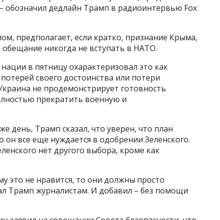
, – обозначил дедлайн Трамп в радиоинтервью Fox
ом, предполагает, если кратко, признание Крыма,
 обещание никогда не вступать в НАТО.
нации в пятницу охарактеризовал это как
потерей своего достоинства или потери
 Украина не продемонстрирует готовность
олностью прекратить военную и
же день, Трамп сказал, что уверен, что план
о он все еще нуждается в одобрении Зеленского.
еленского нет другого выбора, кроме как
му это не нравится, то они должны просто
зал Трамп журналистам. И добавил – без помощи
н заявил на совещании Совета безопасности, что