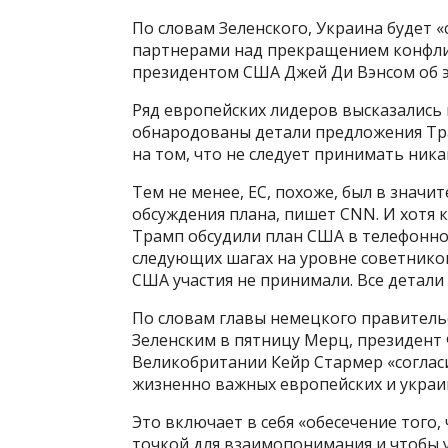
По словам Зеленского, Украина будет «
партнерами над прекращением конфлик
президентом США Джей Ди Вэнсом об э
Ряд европейских лидеров высказались 
обнародованы детали предложения Тр
на том, что не следует принимать ника
Тем не менее, ЕС, похоже, был в значи
обсуждения плана, пишет CNN. И хотя 
Трамп обсудили план США в телефонно
следующих шагах на уровне советнико
США участия не принимали. Все детали 
По словам главы немецкого правитель
Зеленским в пятницу Мерц, президен
Великобритании Кейр Стармер «согла
жизненно важных европейских и украин
Это включает в себя «обесечение того
точкой для взаимопонимания и чтобы 