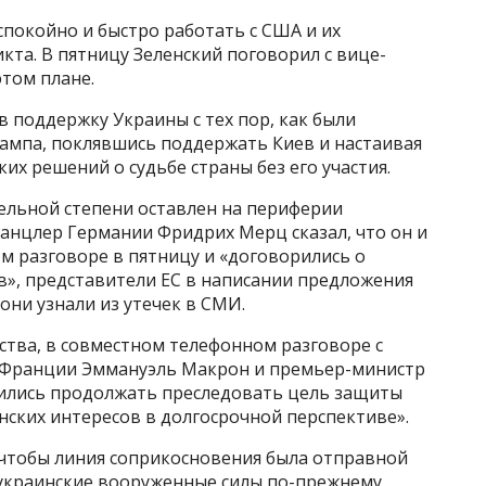
спокойно и быстро работать с США и их
та. В пятницу Зеленский поговорил с вице-
том плане.
в поддержку Украины с тех пор, как были
ампа, поклявшись поддержать Киев и настаивая
ких решений о судьбе страны без его участия.
тельной степени оставлен на периферии
канцлер Германии Фридрих Мерц сказал, что он и
м разговоре в пятницу и «договорились о
в», представители ЕС в написании предложения
они узнали из утечек в СМИ.
ства, в совместном телефонном разговоре с
т Франции Эммануэль Макрон и премьер-министр
сились продолжать преследовать цель защиты
ских интересов в долгосрочной перспективе».
, чтобы линия соприкосновения была отправной
украинские вооруженные силы по-прежнему