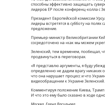
способны эффективно защищать сувере
лидеров ЕР после конференц-колла с З
Президент Европейской комиссии Урсул
лидеры встретятся в субботу на полях 
предложение.
Премьер-министр Великобритании Кейр
сосредоточено на «как мы можем укреп
Зеленский, тем временем, пообещал, ч
продвинуться в переговорах.
«Я представлю аргументы, я буду убежд
определенно не дадим врагу никаких о
что она нарушает процесс и что Украин
видеообращении к Украине Зеленский.
Комментируя положение Киева, Трамп н
И что это ему было сказано в ходе одн
Москва, Елена Васильева