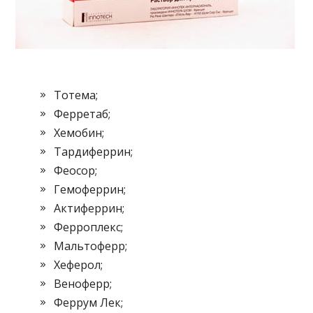
Тотема;
Ферретаб;
Хемобин;
Тардиферрин;
Феосор;
Гемоферрин;
Актиферрин;
Ферроплекс;
Мальтоферр;
Хеферол;
Веноферр;
Феррум Лек;