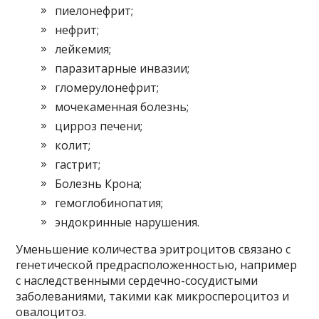
пиелонефрит;
нефрит;
лейкемия;
паразитарные инвазии;
гломерулонефрит;
мочекаменная болезнь;
цирроз печени;
колит;
гастрит;
Болезнь Крона;
гемоглобинопатия;
эндокринные нарушения.
Уменьшение количества эритроцитов связано с
генетической предрасположенностью, например
с наследственными сердечно-сосудистыми
заболеваниями, такими как микроспероцитоз и
овалоцитоз.