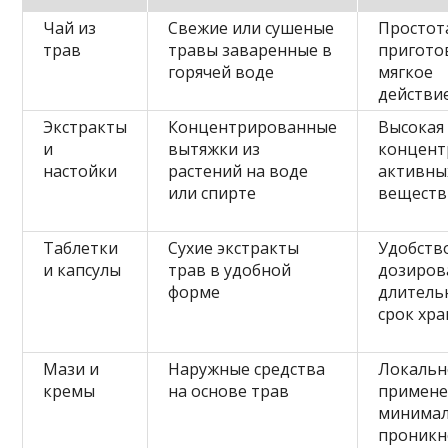
Чай из
Свежие или сушеные
Простот
трав
травы заваренные в
пригото
горячей воде
мягкое
действи
Экстракты
Концентрированные
Высокая
и
вытяжки из
концент
настойки
растений на воде
активны
или спирте
веществ
Таблетки
Сухие экстракты
Удобств
и капсулы
трав в удобной
дозиров
форме
длитель
срок хр
Мази и
Наружные средства
Локальн
кремы
на основе трав
примене
минима
проникн