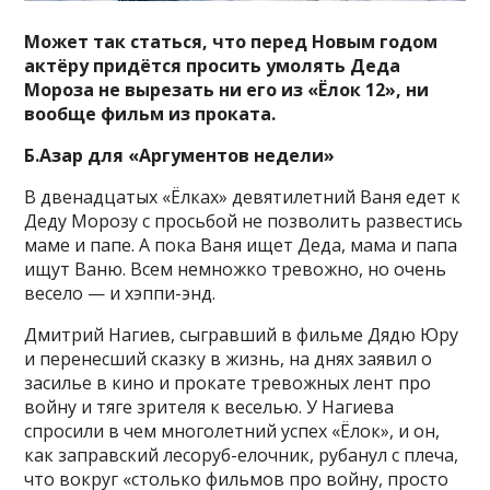
Может так статься, что перед Новым годом
актёру придётся просить умолять Деда
Мороза не вырезать ни его из «Ёлок 12», ни
вообще фильм из проката.
Б.Азар для «Аргументов недели»
В двенадцатых «Ёлках» девятилетний Ваня едет к
Деду Морозу с просьбой не позволить развестись
маме и папе. А пока Ваня ищет Деда, мама и папа
ищут Ваню. Всем немножко тревожно, но очень
весело — и хэппи-энд.
Дмитрий Нагиев, сыгравший в фильме Дядю Юру
и перенесший сказку в жизнь, на днях заявил о
засилье в кино и прокате тревожных лент про
войну и тяге зрителя к веселью. У Нагиева
спросили в чем многолетний успех «Ёлок», и он,
как заправский лесоруб-елочник, рубанул с плеча,
что вокруг «столько фильмов про войну, просто