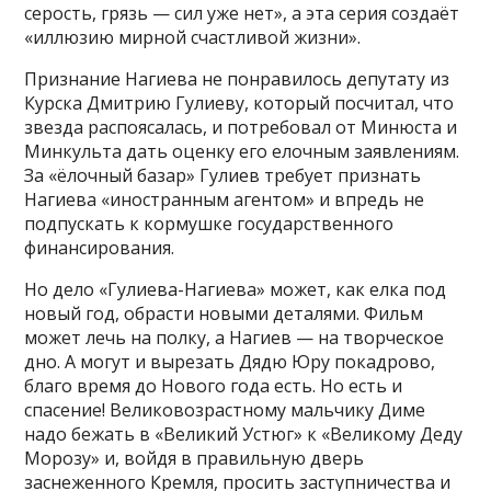
серость, грязь — сил уже нет», а эта серия создаёт
«иллюзию мирной счастливой жизни».
Признание Нагиева не понравилось депутату из
Курска Дмитрию Гулиеву, который посчитал, что
звезда распоясалась, и потребовал от Минюста и
Минкульта дать оценку его елочным заявлениям.
За «ёлочный базар» Гулиев требует признать
Нагиева «иностранным агентом» и впредь не
подпускать к кормушке государственного
финансирования.
Но дело «Гулиева-Нагиева» может, как елка под
новый год, обрасти новыми деталями. Фильм
может лечь на полку, а Нагиев — на творческое
дно. А могут и вырезать Дядю Юру покадрово,
благо время до Нового года есть. Но есть и
спасение! Великовозрастному мальчику Диме
надо бежать в «Великий Устюг» к «Великому Деду
Морозу» и, войдя в правильную дверь
заснеженного Кремля, просить заступничества и