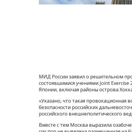
МИД России заявил о решительном прот
состоявшимися учениями Joint Exercis
Японии, включая районы острова Хокка
«Указано, что такая провокационная в
безопасности российских дальневосточ
российского внешнеполитического вед
Вместе с тем Москва выразила озабоче
сих пор не вывезена размещенная на б