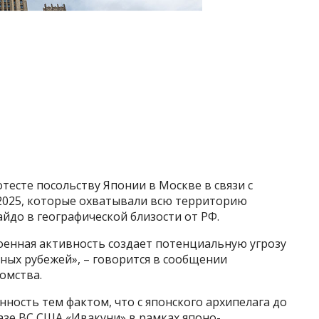
есте посольству Японии в Москве в связи с
e 2025, которые охватывали всю территорию
йдо в географической близости от РФ.
оенная активность создает потенциальную угрозу
ных рубежей», – говорится в сообщении
омства.
нность тем фактом, что с японского архипелага до
азе ВС США «Ивакуни» в рамках японо-