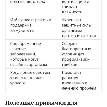
стесняющего тело
вентиляцию и
снижает
влажность
Избегание стрессов и
Укрепляет
поддержка
защитные силы
иммунитета
организма
против инфекции
Своевременное
Создаёт
лечение
благоприятные
заболеваний,
условия для
которые могут
профилактики
ослабить организм
грибков
Регулярные осмотры
Помогают
у гинеколога или
раннему
уролога
выявлению и
лечению проблем
Полезные привычки для