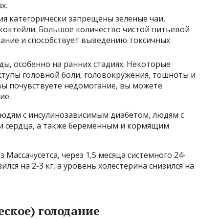
х.
ия категорически запрещены зеленые чаи,
коктейли. Большое количество чистой питьевой
ние и способствует выведению токсичных
ды, особенно на ранних стадиях. Некоторые
упы головной боли, головокружения, тошноты и
вы почувствуете недомогание, вы можете
ие.
юдям с инсулинозависимым диабетом, людям с
и сердца, а также беременным и кормящим
 Массачусетса, через 1,5 месяца системного 24-
лся на 2-3 кг, а уровень холестерина снизился на
ское) голодание