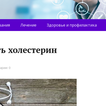
вания
Лечение
Здоровье и профилактика
ь холестерин
арии: 0