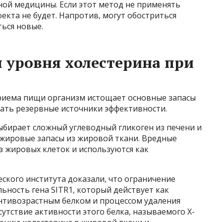
ной медицины. Если этот метод не применять
екта не будет. Напротив, могут обостриться
ься новые.
 уровня холестерина при
приема пищи организм истощает основные запасы
скать резервные источники эффективности.
ыбирает сложный углеводный гликоген из печени и
 жировые запасы из жировой ткани. Вредные
 жировых клеток и используются как
еского института доказали, что ограничение
ность гена SITR1, который действует как
нтивозрастным белком и процессом удаления
сутствие активности этого белка, называемого Х-