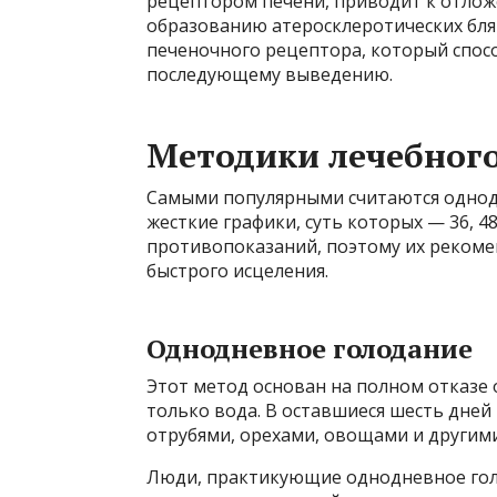
рецептором печени, приводит к отлож
образованию атеросклеротических бляш
печеночного рецептора, который спос
последующему выведению.
Методики лечебного
Самыми популярными считаются однодн
жесткие графики, суть которых — 36, 48
противопоказаний, поэтому их реком
быстрого исцеления.
Однодневное голодание
Этот метод основан на полном отказе о
только вода. В оставшиеся шесть дней
отрубями, орехами, овощами и другим
Люди, практикующие однодневное голод