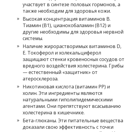
участвует в синтезе половых гормонов, а
также необходим для здоровья кожи.
Высокая концентрация витаминов B.
Тиамин (B1), цианокобаламин (B12) и
другие необходимы для здоровья нервной
системы.
Наличие жирорастворимых витаминов D,
E. Токоферол и холекальциферол
защищают стенки кровеносных сосудов от
вредного воздействия холестерина. Грибы
— естественный «защитник» от
атеросклероза.
Никотиновая кислота (витамин РР) и
холин. Эти ингредиенты являются
натуральными гиполипидемическими
агентами. Они препятствуют всасыванию
холестерина в кишечнике.
Бета-глюканы. Эти питательные вещества
доказали свою эффективность с точки