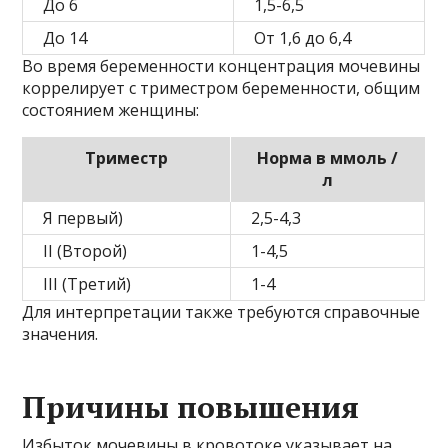
До 6
1,5-6,5
До 14
От 1,6 до 6,4
Во время беременности концентрация мочевины
коррелирует с триместром беременности, общим
состоянием женщины:
Триместр
Норма в ммоль /
л
Я первый)
2,5-4,3
II (Второй)
1-4,5
III (Третий)
1-4
Для интерпретации также требуются справочные
значения.
Причины повышения
Избыток мочевины в кровотоке указывает на