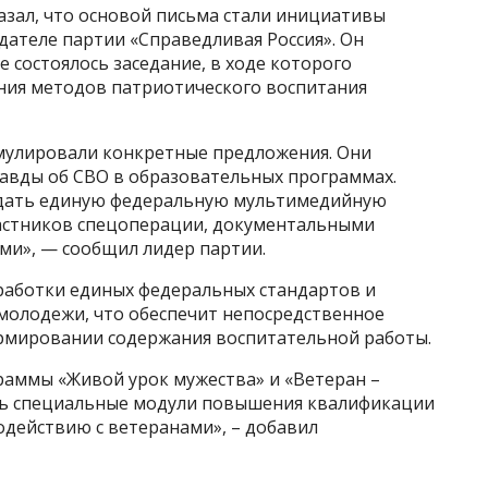
азал, что основой письма стали инициативы
дателе партии «Справедливая Россия». Он
е состоялось заседание, в ходе которого
ния методов патриотического воспитания
мулировали конкретные предложения. Они
равды об СВО в образовательных программах.
оздать единую федеральную мультимедийную
частников спецоперации, документальными
ми», — сообщил лидер партии.
зработки единых федеральных стандартов и
молодежи, что обеспечит непосредственное
ормировании содержания воспитательной работы.
раммы «Живой урок мужества» и «Ветеран –
ать специальные модули повышения квалификации
одействию с ветеранами», – добавил