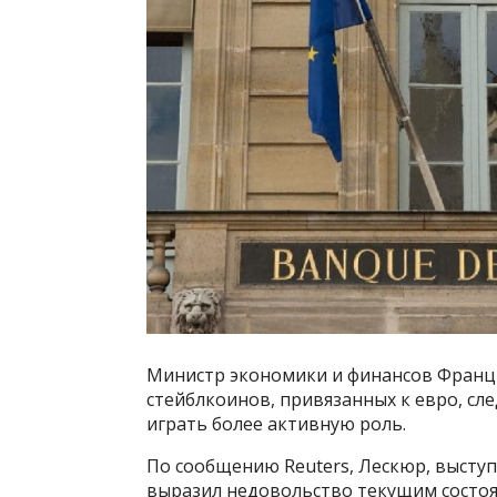
Министр экономики и финансов Франци
стейблкоинов, привязанных к евро, сл
играть более активную роль.
По сообщению Reuters, Лескюр, высту
выразил недовольство текущим состо