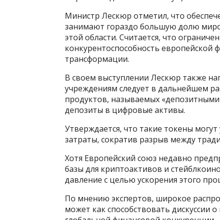
Министр Лескюр отметил, что обеспеч
занимают гораздо большую долю миров
этой области. Считается, что огранич
конкурентоспособность европейской ф
трансформации.
В своем выступлении Лескюр также на
учреждениям следует в дальнейшем р
продуктов, называемых «депозитными
депозиты в цифровые активы.
Утверждается, что такие токены могут
затраты, сократив разрыв между трад
Хотя Европейский союз недавно пред
базы для криптоактивов и стейблкоино
давление с целью ускорения этого проц
По мнению экспертов, широкое распро
может как способствовать дискуссии о
глобальной финансовой конкуренции.