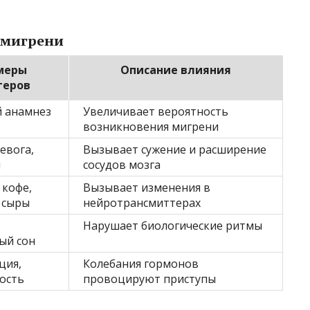
 мигрени
меры
Описание влияния
геров
 анамнез
Увеличивает вероятность
возникновения мигрени
ревога,
Вызывает сужение и расширение
я
сосудов мозга
 кофе,
Вызывает изменения в
 сыры
нейротрансмиттерах
Нарушает биологические ритмы
ый сон
ция,
Колебания гормонов
ость
провоцируют приступы