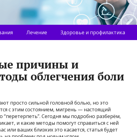
вания
Лечение
Здоровье и профилактика
ные причины и
тоды облегчения боли
ают просто сильной головной болью, но это
ется с этим состоянием, мигрень — настоящий
о “перетерпеть”. Сегодня мы подробно разберём,
икает, и какие методы помогут справиться с ней
вас или ваших близких это касается, статья будет
ь на проблему под новым углом.