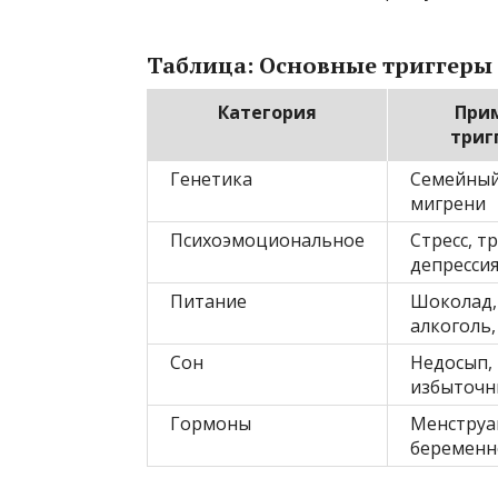
Таблица: Основные триггеры
Категория
При
триг
Генетика
Семейный
мигрени
Психоэмоциональное
Стресс, т
депресси
Питание
Шоколад,
алкоголь,
Сон
Недосып,
избыточн
Гормоны
Менструа
беременн